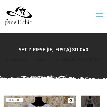
ei
SET 2 PIESE [IE, FUSTA] SD 040
 5XL 6XL)
FemeieChic.ro
>
Produse
>
SET 2 PIESE [IE, FUSTA] SD 040
REDUCERI!