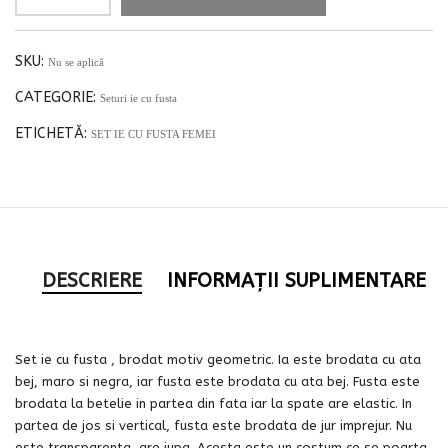
SKU:
Nu se aplică
CATEGORIE:
Seturi ie cu fusta
ETICHETĂ:
SET IE CU FUSTA FEMEI
DESCRIERE
INFORMAȚII SUPLIMENTARE
Set ie cu fusta , brodat motiv geometric. Ia este brodata cu ata
bej, maro si negra, iar fusta este brodata cu ata bej. Fusta este
brodata la betelie in partea din fata iar la spate are elastic. In
partea de jos si vertical, fusta este brodata de jur imprejur. Nu
este transparenta, are jupa. Acesta este un costum ce se poarta