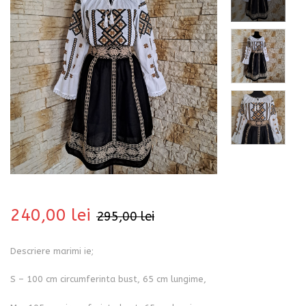
bati
240,00
lei
295,00
lei
Descriere marimi ie;
i
S – 100 cm circumferinta bust, 65 cm lungime,