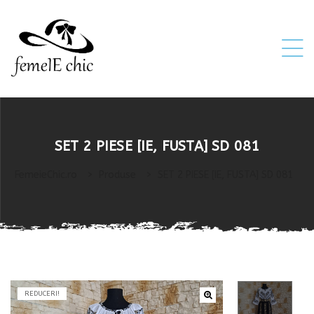
ei
SET 2 PIESE [IE, FUSTA] SD 081
 5XL 6XL)
FemeieChic.ro
>
Produse
>
SET 2 PIESE [IE, FUSTA] SD 081
REDUCERI!