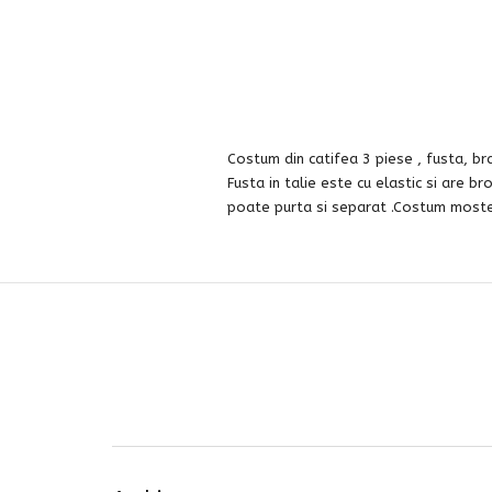
Costum din catifea 3 piese , fusta, bra
Fusta in talie este cu elastic si are b
poate purta si separat .Costum mosteni