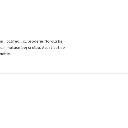
 , catifea , cu broderie florala bej .
a din matase bej si alba. Acest set se
aditie.