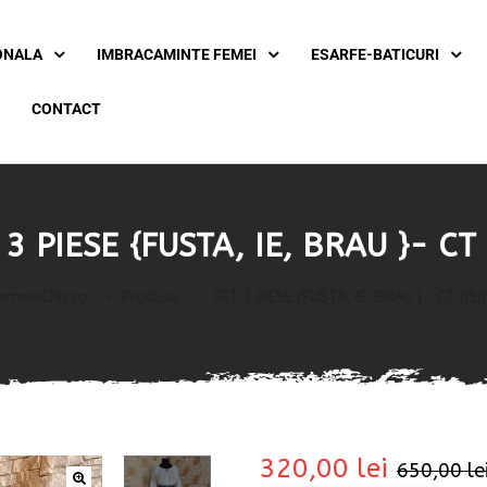
ONALA
IMBRACAMINTE FEMEI
ESARFE-BATICURI
CONTACT
 3 PIESE {FUSTA, IE, BRAU }- CT
emeieChic.ro
>
Produse
>
SET 3 PIESE {FUSTA, IE, BRAU }- CT 050
320,00
lei
650,00
le