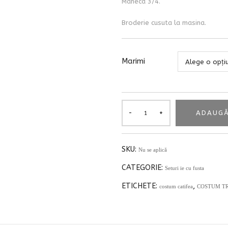
Maneca 3/4.
Broderie cusuta la masina.
Marimi
ADAUGĂ
SKU:
Nu se aplică
CATEGORIE:
Seturi ie cu fusta
ETICHETE:
,
costum catifea
COSTUM TR