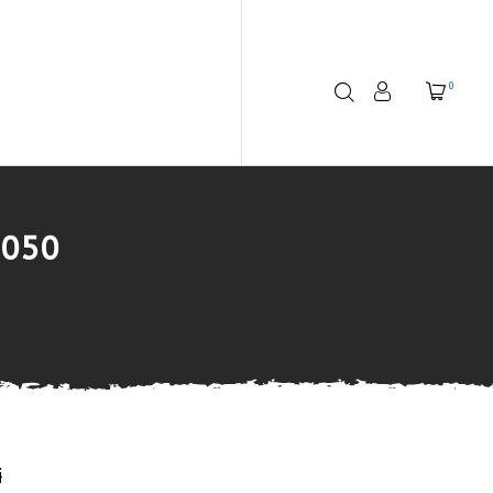
0
 050
i