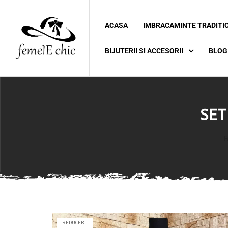
ACASA
IMBRACAMINTE TRADITI
ei
BIJUTERII SI ACCESORII
BLOG
 5XL 6XL)
SET
F
REDUCERI!