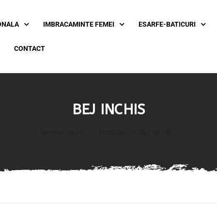
ONALA
IMBRACAMINTE FEMEI
ESARFE-BATICURI
CONTACT
BEJ INCHIS
FemeieChic.ro
>
Produse
>
BEJ INCHIS