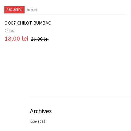
REDUCERI!
In Stock
SELECTEAZĂ OPȚIUNILE
C 007 CHILOT BUMBAC
Chiloti
18,00
lei
26,00
lei
Archives
iulie 2023