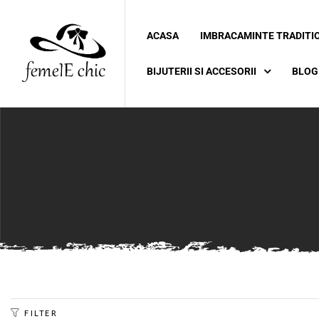
ACASA
IMBRACAMINTE TRADITI
ei
BIJUTERII SI ACCESORII
BLOG
 5XL 6XL)
FILTER