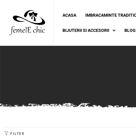
ACASA
IMBRACAMINTE TRADITI
ei
BIJUTERII SI ACCESORII
BLOG
 5XL 6XL)
FILTER