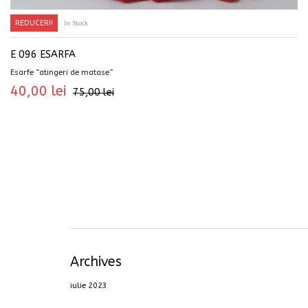
REDUCERI!
In Stock
SELECTEAZĂ OPȚIUNILE
E 096 ESARFA
Esarfe “atingeri de matase”
40,00
lei
75,00
lei
Archives
iulie 2023