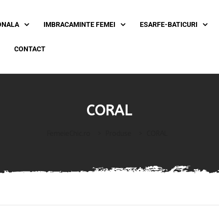
ONALA
IMBRACAMINTE FEMEI
ESARFE-BATICURI
CONTACT
CORAL
FemeieChic.ro
>
Produse
>
CORAL