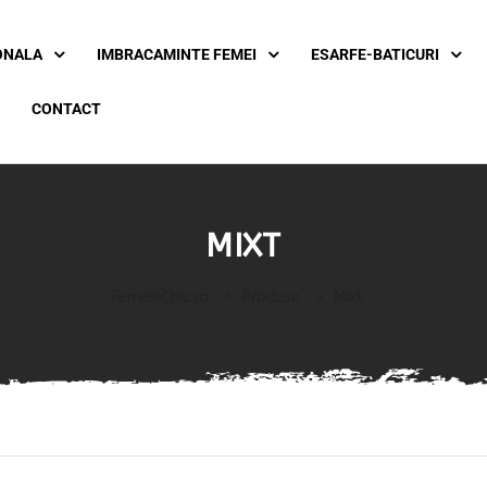
ONALA
IMBRACAMINTE FEMEI
ESARFE-BATICURI
CONTACT
MIXT
FemeieChic.ro
>
Produse
>
Mixt