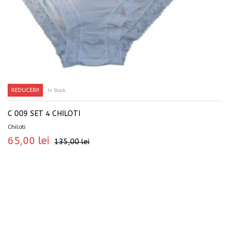
REDUCERI!
In Stock
SELECTEAZĂ OPȚIUNILE
C 009 SET 4 CHILOTI
Chiloti
65,00
lei
135,00
lei