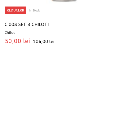
REDUCERI!
In Stock
SELECTEAZĂ OPȚIUNILE
C 008 SET 3 CHILOTI
Chiloti
50,00
lei
104,00
lei