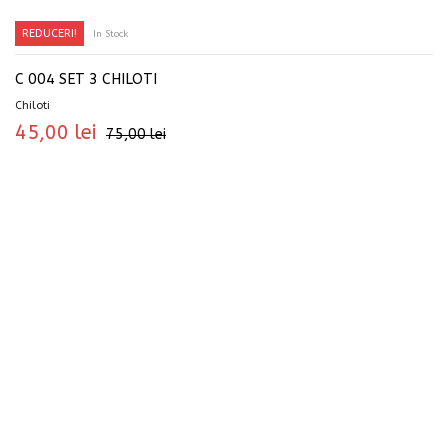
REDUCERI!
In Stock
SELECTEAZĂ OPȚIUNILE
C 004 SET 3 CHILOTI
Chiloti
45,00
lei
75,00
lei