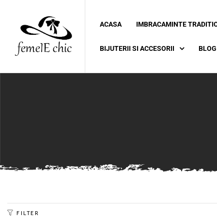
ACASA
IMBRACAMINTE TRADITI
ei
BIJUTERII SI ACCESORII
BLOG
 5XL 6XL)
FILTER