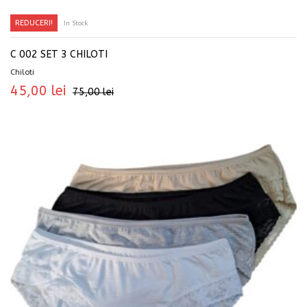
REDUCERI!
In Stock
SELECTEAZĂ OPȚIUNILE
C 002 SET 3 CHILOTI
Chiloti
45,00
lei
75,00
lei