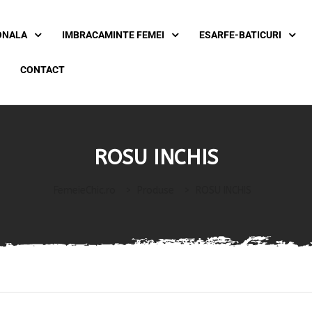
ONALA
IMBRACAMINTE FEMEI
ESARFE-BATICURI
CONTACT
ROSU INCHIS
FemeieChic.ro
>
Produse
>
ROSU INCHIS