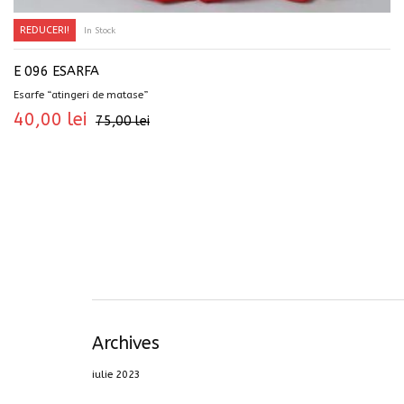
REDUCERI!
In Stock
SELECTEAZĂ OPȚIUNILE
E 096 ESARFA
Esarfe “atingeri de matase”
40,00
lei
75,00
lei
Archives
iulie 2023