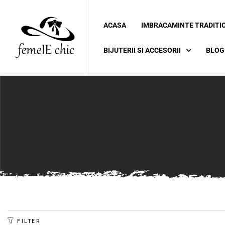
ACASA
IMBRACAMINTE TRADITI
ei
BIJUTERII SI ACCESORII
BLOG
 5XL 6XL)
FILTER