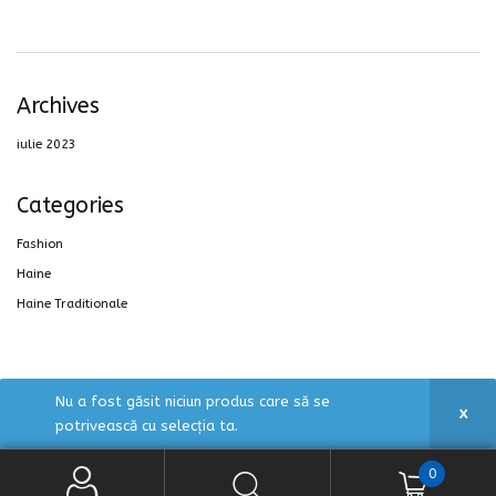
Archives
iulie 2023
bati
Categories
Fashion
Haine
Haine Traditionale
Nu a fost găsit niciun produs care să se
i
Proudly powered by Wpopal.com
potrivească cu selecția ta.
0