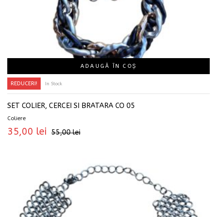
ADAUGĂ ÎN COȘ
REDUCERI!
In Stock
SET COLIER, CERCEI SI BRATARA CO 05
Coliere
35,00
lei
55,00
lei