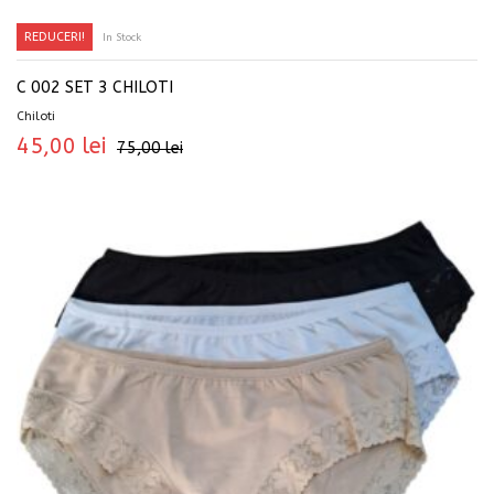
REDUCERI!
In Stock
SELECTEAZĂ OPȚIUNILE
C 002 SET 3 CHILOTI
Chiloti
45,00
lei
75,00
lei