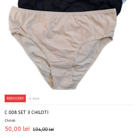
REDUCERI!
In Stock
SELECTEAZĂ OPȚIUNILE
C 008 SET 3 CHILOTI
Chiloti
50,00
lei
104,00
lei