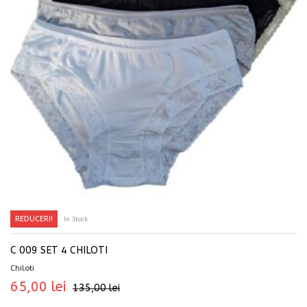
REDUCERI!
In Stock
SELECTEAZĂ OPȚIUNILE
C 009 SET 4 CHILOTI
Chiloti
65,00
lei
135,00
lei