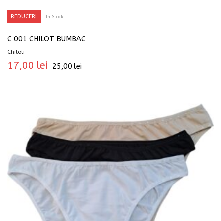
REDUCERI!
In Stock
SELECTEAZĂ OPȚIUNILE
C 001 CHILOT BUMBAC
Chiloti
17,00
lei
25,00
lei