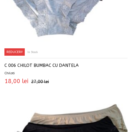
REDUCERI!
In Stock
SELECTEAZĂ OPȚIUNILE
C 006 CHILOT BUMBAC CU DANTELA
Chiloti
18,00
lei
27,00
lei