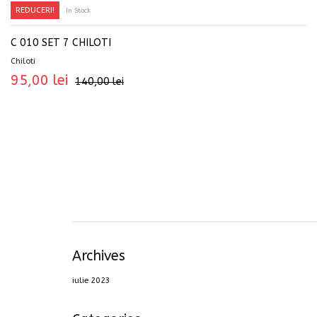
REDUCERI!
In Stock
SELECTEAZĂ OPȚIUNILE
C 010 SET 7 CHILOTI
Chiloti
95,00
lei
140,00
lei
Archives
iulie 2023