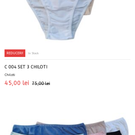
REDUCERI!
In Stock
SELECTEAZĂ OPȚIUNILE
C 004 SET 3 CHILOTI
Chiloti
45,00
lei
75,00
lei