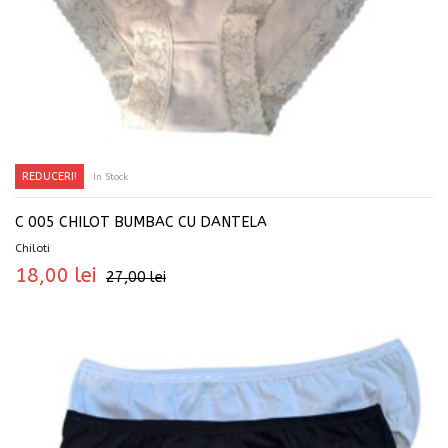
REDUCERI!
In Stock
SELECTEAZĂ OPȚIUNILE
C 005 CHILOT BUMBAC CU DANTELA
Chiloti
18,00
lei
27,00
lei