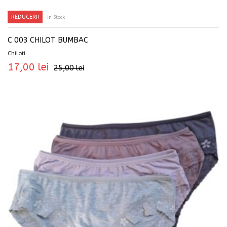
REDUCERI!
In Stock
SELECTEAZĂ OPȚIUNILE
C 003 CHILOT BUMBAC
Chiloti
17,00
lei
25,00
lei