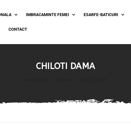
ONALA
IMBRACAMINTE FEMEI
ESARFE-BATICURI
CONTACT
CHILOTI DAMA
FemeieChic.ro
>
Produse
>
CHILOTI DAMA