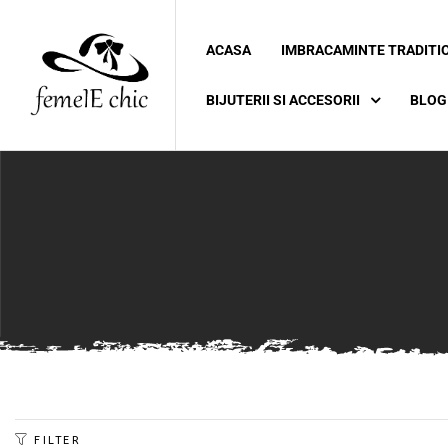
ACASA
IMBRACAMINTE TRADITI
ei
BIJUTERII SI ACCESORII
BLOG
 5XL 6XL)
FILTER