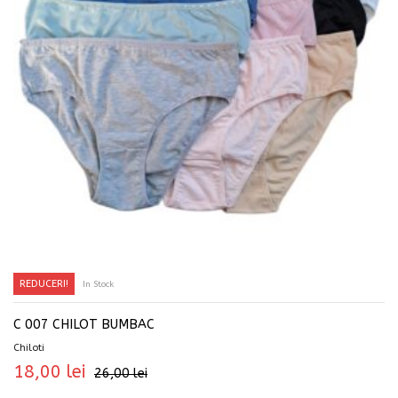
REDUCERI!
In Stock
SELECTEAZĂ OPȚIUNILE
C 007 CHILOT BUMBAC
Chiloti
18,00
lei
26,00
lei