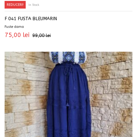
REDUCERI!
In Stock
F 041 FUSTA BLEUMARIN
Fuste dama
75,00
lei
99,00
lei