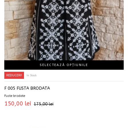
SELECTEAZĂ OPȚIUNILE
REDUCERI!
In Stock
F 005 FUSTA BRODATA
Fuste brodate
150,00
lei
175,00
lei