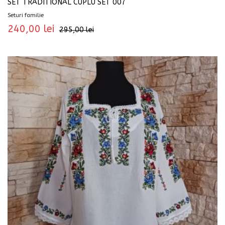
SET TRADITIONAL CUPLU SET 007
Seturi familie
240,00
lei
295,00
lei