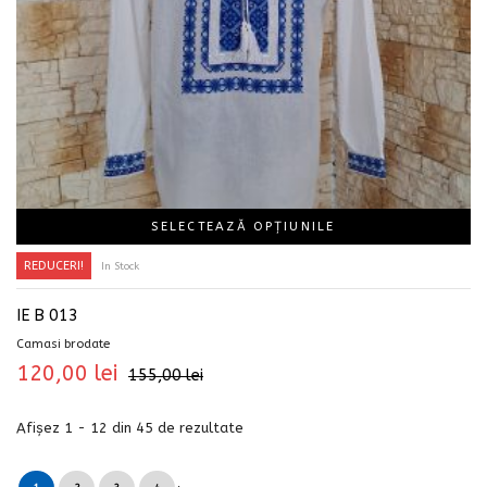
SELECTEAZĂ OPȚIUNILE
REDUCERI!
In Stock
IE B 013
Camasi brodate
120,00
lei
155,00
lei
Afișez 1 - 12 din 45 de rezultate