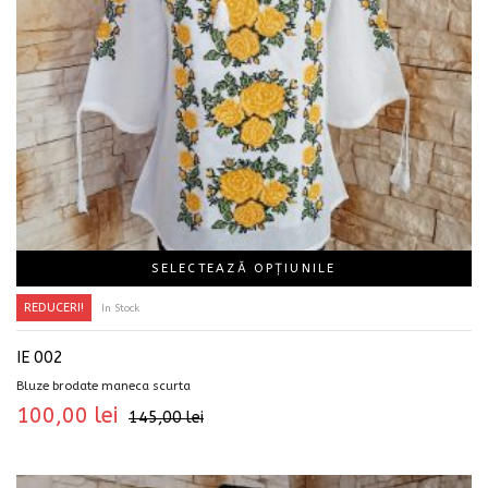
SELECTEAZĂ OPȚIUNILE
REDUCERI!
In Stock
IE 002
Bluze brodate maneca scurta
100,00
lei
145,00
lei