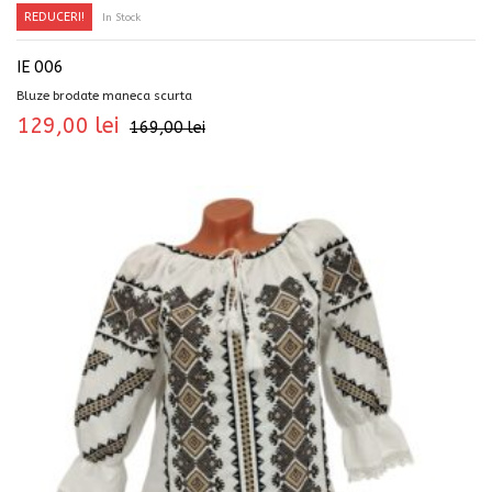
REDUCERI!
In Stock
IE 006
Bluze brodate maneca scurta
129,00
lei
169,00
lei