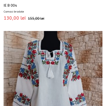
IE B 004
Camasi brodate
130,00
lei
155,00
lei