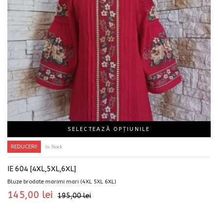
SELECTEAZĂ OPȚIUNILE
REDUCERI!
In Stock
IE 604 [4XL,5XL,6XL]
Bluze brodate marimi mari (4XL 5XL 6XL)
145,00
lei
195,00
lei