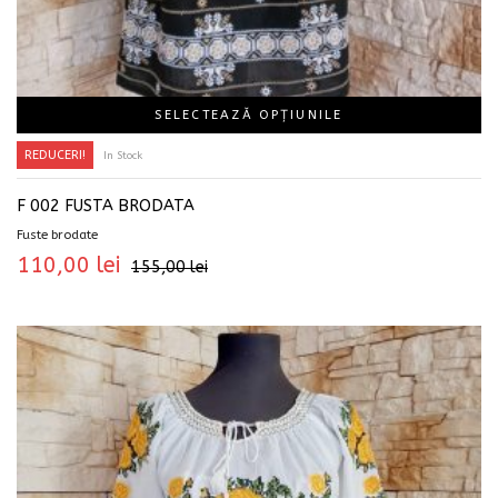
SELECTEAZĂ OPȚIUNILE
REDUCERI!
In Stock
F 002 FUSTA BRODATA
Fuste brodate
110,00
lei
155,00
lei