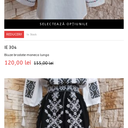
SELECTEAZĂ OPȚIUNILE
REDUCERI!
In Stock
IE 304
Bluze brodate maneca lunga
120,00
lei
155,00
lei