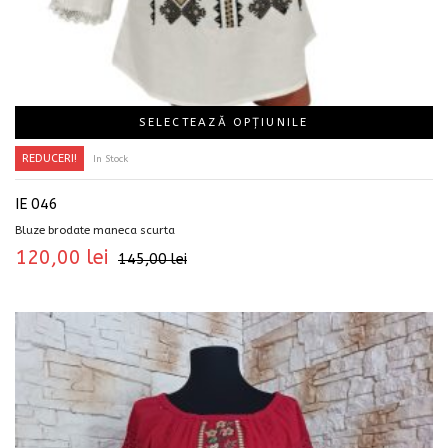
SELECTEAZĂ OPȚIUNILE
REDUCERI!
In Stock
IE 046
Bluze brodate maneca scurta
120,00
lei
145,00
lei