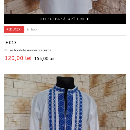
SELECTEAZĂ OPȚIUNILE
REDUCERI!
In Stock
IE 013
Bluze brodate maneca scurta
120,00
lei
155,00
lei