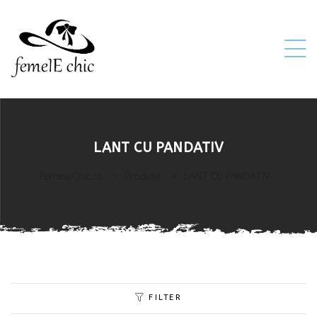
ei
LANT CU PANDATIV
 5XL 6XL)
FemeieChic.ro
>
Produse
>
LANT CU PANDATIV
FILTER