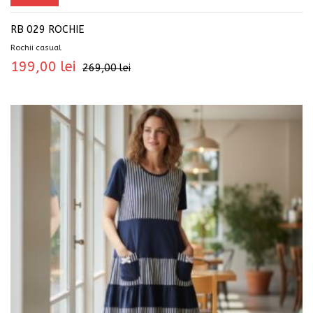
RB 029 ROCHIE
Rochii casual
199,00
lei
269,00
lei