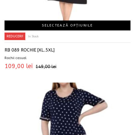
SELECTEAZĂ OPȚIUNILE
REDUCERI!
In Stock
RB 089 ROCHIE [XL..5XL]
Rochii casual
109,00
lei
149,00
lei