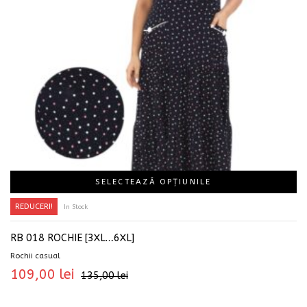
SELECTEAZĂ OPȚIUNILE
REDUCERI!
In Stock
RB 018 ROCHIE [3XL…6XL]
Rochii casual
109,00
lei
135,00
lei