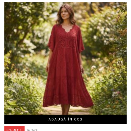
ADAUGĂ ÎN COȘ
REDUCERI!
In Stock