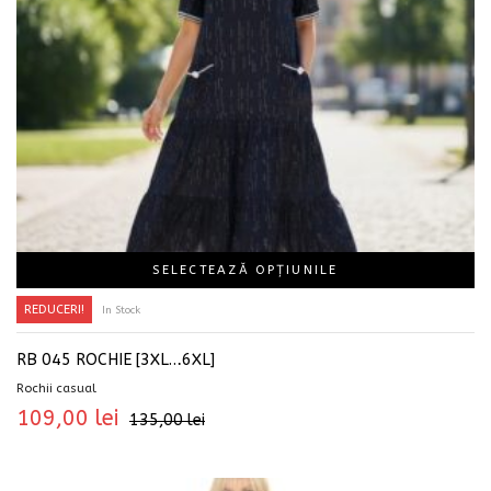
SELECTEAZĂ OPȚIUNILE
REDUCERI!
In Stock
RB 045 ROCHIE [3XL…6XL]
Rochii casual
109,00
lei
135,00
lei