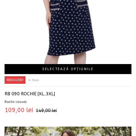
SELECTEAZĂ OPȚIUNILE
REDUCERI!
In Stock
RB 090 ROCHIE [XL..3XL]
Rochii casual
109,00
lei
149,00
lei