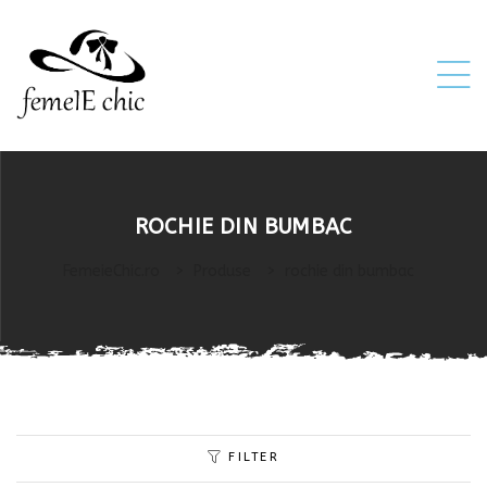
ei
ROCHIE DIN BUMBAC
 5XL 6XL)
FemeieChic.ro
>
Produse
>
rochie din bumbac
FILTER