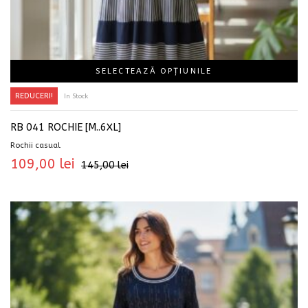
SELECTEAZĂ OPȚIUNILE
REDUCERI!
In Stock
RB 041 ROCHIE [M..6XL]
Rochii casual
109,00
lei
145,00
lei