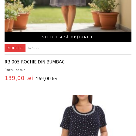
SELECTEAZĂ OPȚIUNILE
REDUCERI!
In Stock
RB 005 ROCHIE DIN BUMBAC
Rochii casual
139,00
lei
169,00
lei