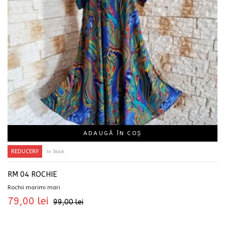
ADAUGĂ ÎN COȘ
REDUCERI!
In Stock
RM 04 ROCHIE
Rochii marimi mari
79,00
lei
99,00
lei