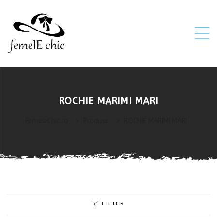
ei
ROCHIE MARIMI MARI
 5XL 6XL)
FemeieChic.ro
>
Produse
>
ROCHIE MARIMI MARI
FILTER