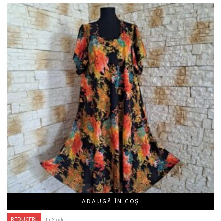
ADAUGĂ ÎN COȘ
REDUCERI!
In Stock