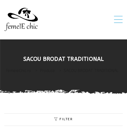
ei
SACOU BRODAT TRADITIONAL
 5XL 6XL)
FemeieChic.ro
>
Produse
>
SACOU BRODAT TRADITIONAL
FILTER