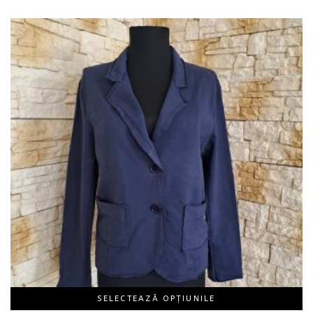
bati
i
SELECTEAZĂ OPȚIUNILE