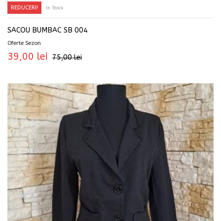
REDUCERI!
In Stock
SACOU BUMBAC SB 004
Oferte Sezon
39,00
lei
75,00
lei