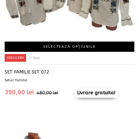
SELECTEAZĂ OPȚIUNILE
REDUCERI!
In Stock
SET FAMILIE SET 072
Seturi familie
390,00
lei
Livrare gratuita!
480,00
lei