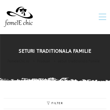
ei
SETURI TRADITIONALA FAMILIE
 5XL 6XL)
FemeieChic.ro
>
Produse
>
seturi traditionala familie
FILTER