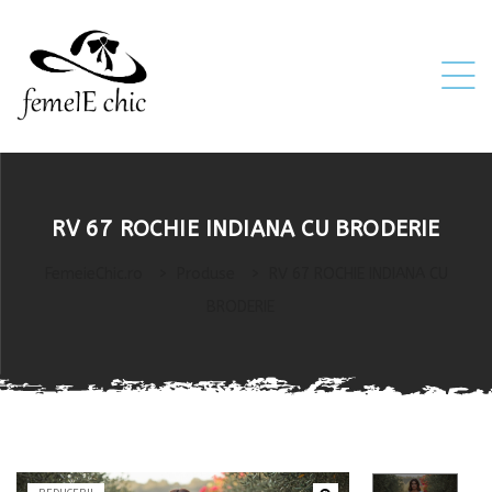
ei
RV 67 ROCHIE INDIANA CU BRODERIE
 5XL 6XL)
FemeieChic.ro
>
Produse
>
RV 67 ROCHIE INDIANA CU
BRODERIE