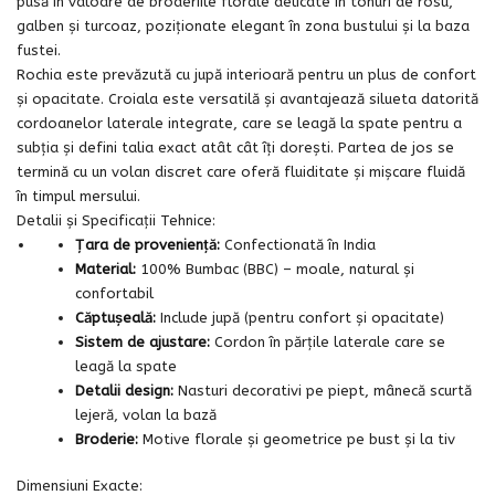
pusă în valoare de broderiile florale delicate în tonuri de rosu,
galben și turcoaz, poziționate elegant în zona bustului și la baza
fustei.
Rochia este prevăzută cu jupă interioară pentru un plus de confort
și opacitate. Croiala este versatilă și avantajează silueta datorită
cordoanelor laterale integrate, care se leagă la spate pentru a
subția și defini talia exact atât cât îți dorești. Partea de jos se
termină cu un volan discret care oferă fluiditate și mișcare fluidă
în timpul mersului.
Detalii și Specificații Tehnice:
Țara de proveniență:
Confectionată în India
Material:
100% Bumbac (BBC) – moale, natural și
confortabil
Căptușeală:
Include jupă (pentru confort și opacitate)
Sistem de ajustare:
Cordon în părțile laterale care se
leagă la spate
Detalii design:
Nasturi decorativi pe piept, mânecă scurtă
lejeră, volan la bază
Broderie:
Motive florale și geometrice pe bust și la tiv
Dimensiuni Exacte: