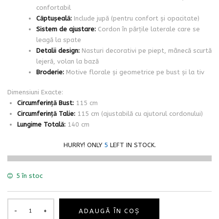
confortabil
Căptușeală:
Include jupă (pentru confort și opacitate)
Sistem de ajustare:
Cordon în părțile laterale care se
leagă la spate
Detalii design:
Nasturi decorativi pe piept, mânecă scurtă
lejeră, volan la bază
Broderie:
Motive florale și geometrice pe bust și la tiv
Dimensiuni Exacte:
Circumferință Bust:
115 cm
Circumferință Talie:
115 cm (ajustabilă cu ajutorul cordonului)
Lungime Totală:
140 cm
HURRY! ONLY
5
LEFT IN STOCK.
5 în stoc
ADAUGĂ ÎN COȘ