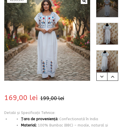
REDUCERI!
bati
169,00
lei
199,00
lei
i
Detalii și Specificații Tehnice:
Țara de proveniență:
Confectionată în India
Material:
100% Bumbac (BBC) – moale, natural și