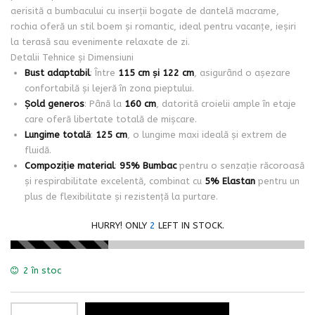
aerisită a bumbacului cu inserții bogate de dantelă macrame,
rochia oferă un stil boem și romantic, ideal pentru vacanțe, ieșiri
la terasă sau evenimente relaxate de zi.
Detalii Tehnice și Dimensiuni
Bust adaptabil
: Între
115 cm și 122 cm
, asigurând o așezare
confortabilă și lejeră în zona pieptului.
Șold generos
: Până la
160 cm
, datorită croielii ample în etaje
care oferă libertate totală de mișcare.
Lungime totală
:
125 cm
, o lungime maxi ideală și extrem de
fluidă.
Compoziție material
:
95% Bumbac
pentru o senzație răcoroasă
și respirabilitate excelentă, combinat cu
5% Elastan
pentru un
plus de flexibilitate și rezistență la purtare.
HURRY! ONLY
2
LEFT IN STOCK.
2 în stoc