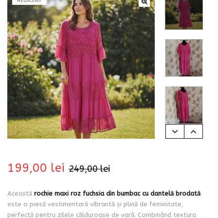
REDUCERI!
bati
199,00
lei
249,00
lei
i
Această
rochie maxi roz fuchsia din bumbac cu dantelă brodată
este o piesă vestimentară vibrantă și plină de feminitate,
perfectă pentru zilele călduroase de vară. Combinând textura