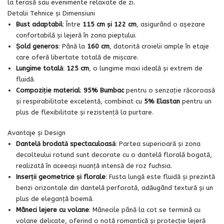
la terasă sau evenimente relaxate de zi.
Detalii Tehnice și Dimensiuni
Bust adaptabil
: Între
115 cm și 122 cm
, asigurând o așezare
confortabilă și lejeră în zona pieptului.
Șold generos
: Până la
160 cm
, datorită croielii ample în etaje
care oferă libertate totală de mișcare.
Lungime totală
:
125 cm
, o lungime maxi ideală și extrem de
fluidă.
Compoziție material
:
95% Bumbac
pentru o senzație răcoroasă
și respirabilitate excelentă, combinat cu
5% Elastan
pentru un
plus de flexibilitate și rezistență la purtare.
Avantaje și Design
Dantelă brodată spectaculoasă
: Partea superioară și zona
decolteului rotund sunt decorate cu o dantelă florală bogată,
realizată în aceeași nuanță intensă de roz fuchsia.
Inserții geometrice și florale
: Fusta lungă este fluidă și prezintă
benzi orizontale din dantelă perforată, adăugând textură și un
plus de eleganță boemă.
Mâneci lejere cu volane
: Mânecile până la cot se termină cu
volane delicate, oferind o notă romantică și protecție lejeră