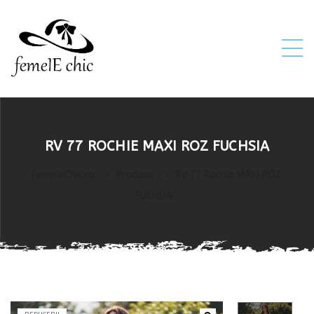
ei
RV 77 ROCHIE MAXI ROZ FUCHSIA
 5XL 6XL)
FemeieChic.ro
>
Produse
>
RV 77 Rochie MAXI ROZ
FUCHSIA