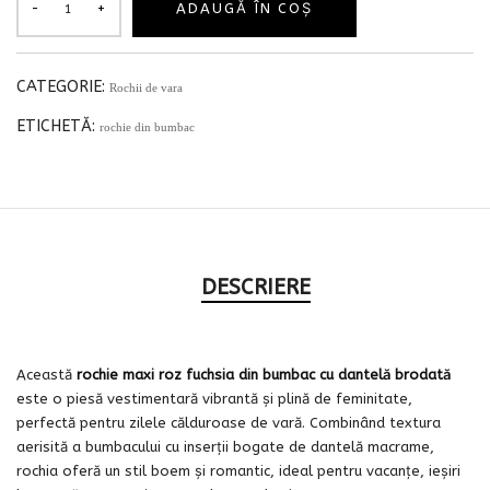
ADAUGĂ ÎN COȘ
CATEGORIE:
Rochii de vara
ETICHETĂ:
rochie din bumbac
DESCRIERE
Această
rochie maxi roz fuchsia din bumbac cu dantelă brodată
este o piesă vestimentară vibrantă și plină de feminitate,
perfectă pentru zilele călduroase de vară. Combinând textura
aerisită a bumbacului cu inserții bogate de dantelă macrame,
rochia oferă un stil boem și romantic, ideal pentru vacanțe, ieșiri