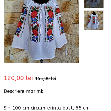
bati
120,00
lei
155,00
lei
Descriere marimi:
i
S – 100 cm circumferinta bust, 65 cm