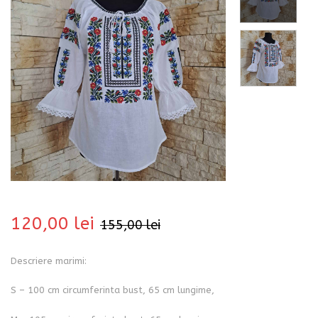
bati
120,00
lei
155,00
lei
Descriere marimi:
i
S – 100 cm circumferinta bust, 65 cm lungime,